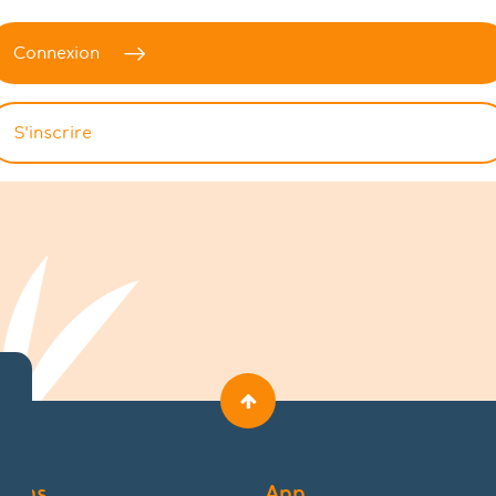
Connexion
S'inscrire
tions
App