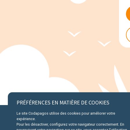
PRÉFÉRENCES EN MATIÈRE DE COOKIES
Le site Codapagos utilise des cookies pour améliorer votre
expérience.
Pour les désactiver, configurez votre navigateur correctement. En
A propos
Informa
poursuivant votre navigation sur ce site, vous acceptez l'utilisation