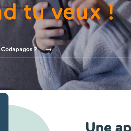
d tu veux !
r Codapagos ?
Une ap