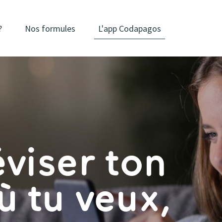
?
Nos formules
L'app Codapagos
viser ton
ù tu veux,