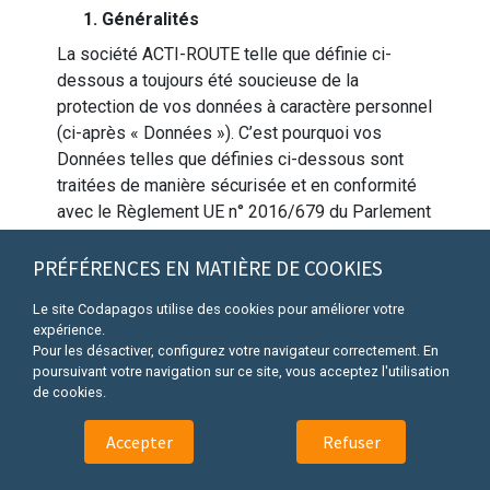
1. Généralités
La société ACTI-ROUTE telle que définie ci-
dessous a toujours été soucieuse de la
protection de vos données à caractère personnel
(ci-après « Données »). C’est pourquoi vos
Données telles que définies ci-dessous sont
traitées de manière sécurisée et en conformité
avec le Règlement UE n° 2016/679 du Parlement
Européen et du Conseil du 27 avril 2016 relatif à
la Protection des Personnes Physiques à l’égard
PRÉFÉRENCES EN MATIÈRE DE COOKIES
du traitement des Données à caractère
Le site Codapagos utilise des cookies pour améliorer votre
personnel et à la libre circulation de ces
expérience.
Données (RGPD) et avec l’ensemble de la
Pour les désactiver, configurez votre navigateur correctement. En
réglementation française applicable en la
poursuivant votre navigation sur ce site, vous acceptez l'utilisation
de cookies.
matière notamment la loi n° 78-17 du 6 janvier
1978 relative à l’informatique, aux fichiers et aux
Accepter
Refuser
libertés modifiée (LIL). Le présent document est
destiné à vous présenter les traitements que la