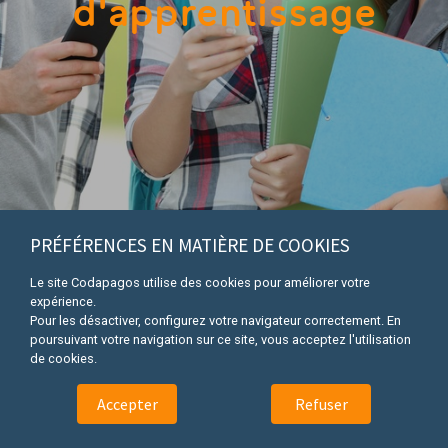
d'apprentissage
PRÉFÉRENCES EN MATIÈRE DE COOKIES
Le site Codapagos utilise des cookies pour améliorer votre
expérience.
Pour les désactiver, configurez votre navigateur correctement. En
Parce que la compréhension du code de la route est
poursuivant votre navigation sur ce site, vous acceptez l'utilisation
essentielle à une bonne conduite, Codapagos développe une
de cookies.
méthode d'enseignement innovante qui s'engage à :
Accepter
Refuser